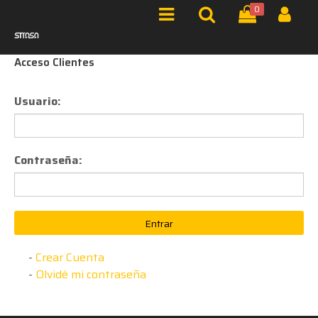
0
Acceso Clientes
Usuario:
Contraseña:
Entrar
-
Crear Cuenta
-
Olvidé mi contraseña