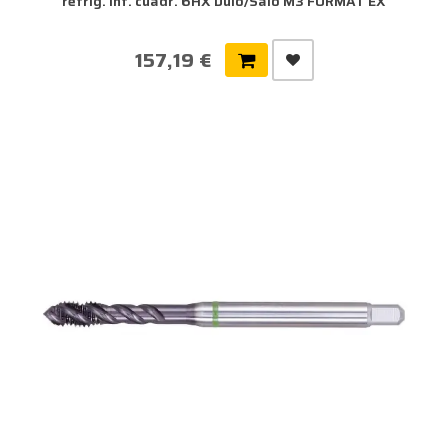
refrig. int. cuadr. 6HX Dulo/Salo M3 FORMAT EX
157,19 €