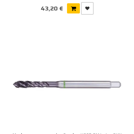
43,20 €