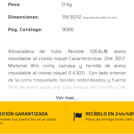
Peso:
0 Kg.
Dimensiones:
39/30/12
largo/ancho/alto en mm
Pág. Catálogo:
9086
Abrazadera de tubo flexible IDEAL®, acero
inoxidable al cromo níquel Características: DIN 3017.
Material W4, cinta, carcasa y tornillo de acero
inoxidable al cromo níquel (1.4301) . Con lado interior
de la cinta troquelado, bordes redondeados y fuerte
fleje de acero para una guía segura del tornillo y de
la cinta para transmitir fuerzas elevadas. De este
Ver mas ...
modo, con pares de marcha en vacío bajos, se
realizan al mismo tiempo pares de rotura altos. El
UCIÓN GARANTIZADA
RECÍBELO EN 24h/48
apriete se realiza con ayuda de un tornillo hexagonal
volver sus productos en un plazo
Plazo de entrega entre 24h 
ranurado de 7 mm. Aplicación: Indicada para
as.
conexiones de agua refrigerante, conductos de