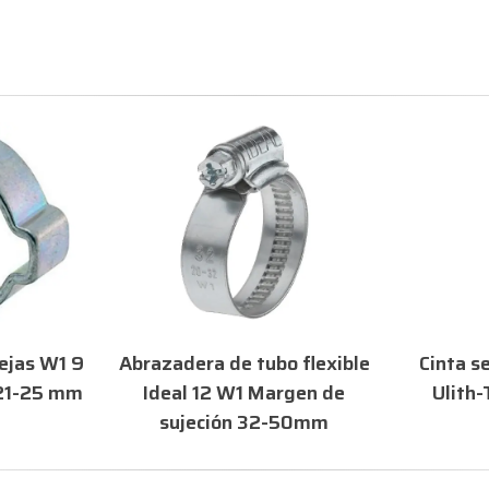
combustible sin presión y sometidos a presión y
purgas, conductos de aceite, conductos en la
industria de los electrodomésticos, uniones de tubos
flexibles en la industria de los vehículos industriales,
así como uniones de conductos en el ámbito de la
sanidad y la construcción de maquinaria.
ejas W1 9
Abrazadera de tubo flexible
Cinta s
21-25 mm
Ideal 12 W1 Margen de
Ulith
sujeción 32-50mm