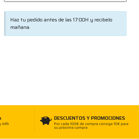
Haz tu pedido antes de las 17:00H y recibelo
mañana.
h
DESCUENTOS Y PROMOCIONES
y 48h
Por cada 100€ de compra consiga 10€ para
su próxima compra