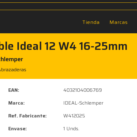
Tienda
Marcas
ible Ideal 12 W4 16-25mm
chlemper
Abrazaderas
EAN:
4032104006769
Marca:
IDEAL-Schlemper
Ref. Fabricante:
W412025
Envase:
1 Unds.