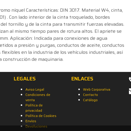
omo níquel Características: DIN 3017. Material W4, cinta,
01) . Con lado interior de la cinta troquelado, bordes
el tornillo y de la cinta para transmitir fuerzas elevadas.
izan al mismo tiempo pares de rotura altos. El apriete se
 mm. Aplicación: Indicada para conexiones de agua
etidos a presión y purgas, conductos de aceite, conductos
lexibles en la industria de los vehículos industriales, así
a construcción de maquinaria.
LEGALES
ENLACES
Aviso Legal
Web Corporativa
Condiciones de
Contacto
venta
Catálogo
Política de
privacidad
Política de Cookies
Envíos
Devoluciones