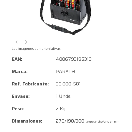
Las imágenes son orientativas.
EAN:
4006793185319
Marca:
PARAT®
Ref. Fabricante:
30.000-581
Envase:
1 Unds.
Peso:
2 Kg.
Dimensiones:
270/190/300
largo/ancho/alto en mm