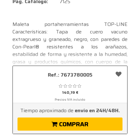
Pág. Catálogo:
7125
Maleta portaherramientas TOP-LINE
Características: Tapa de cuero vacuno
extragrueso y graneado, negro, con paredes de
Con-Pearl® resistentes a los arañazos,
estabilidad de forma y resistente a la humedad,
grasa y productos químicos, con cuerpo de la
maleta con refuerzo de aluminio, 2 tapas
Ver mas ...
Ref.: 7673780005
anulares y correa ajustable y extraíble de
poliéster, negro, con 2 mosquetones y protección
para el hombro. Muy estable y con deslizadores
140,19 €
protectores integrados. Dispone de 1 cerradura
Precios IVA incluido
integrada con llave. Se suministra vacío. Provisto
Tiempo aproximado de
envío en 24H/48H.
de: 17 compartimentos de inserción en la pared
delantera, intermedia y trasera 1 compartimento
COMPRAR
de fijación transparente en la tapa