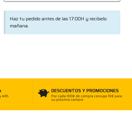
Haz tu pedido antes de las 17:00H y recibelo
mañana.
h
DESCUENTOS Y PROMOCIONES
y 48h
Por cada 100€ de compra consiga 10€ para
su próxima compra