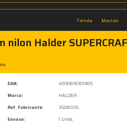
Tienda
Marcas
mm nilon Halder SUPERCRA
ios
EAN:
4030618301905
Marca:
HALDER
Ref. Fabricante:
3508.035
Envase:
1 Unds.