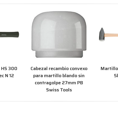
 HS 300
Cabezal recambio convexo
Martill
c N 12
para martillo blando sin
5
contragolpe 27mm PB
Swiss Tools