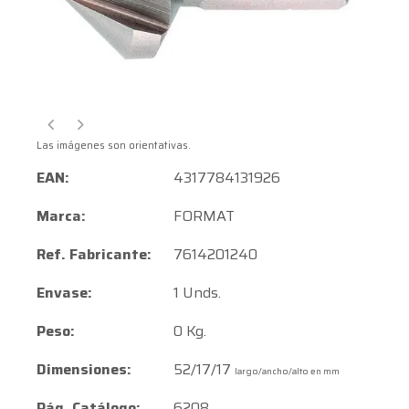
Las imágenes son orientativas.
EAN:
4317784131926
Marca:
FORMAT
Ref. Fabricante:
7614201240
Envase:
1 Unds.
Peso:
0 Kg.
Dimensiones:
52/17/17
largo/ancho/alto en mm
Pág. Catálogo:
6208