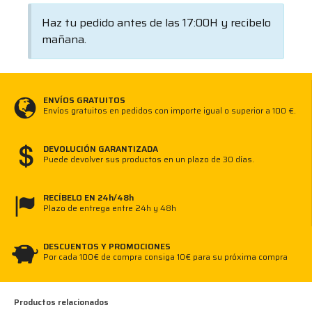
refrigerante suficiente. Ø nominal12,4 mmØ
mínimo2,8 mmLongitud total35 mmpara tornillos
Haz tu pedido antes de las 17:00H y recibelo
avellanadosM6MarcaFORMATWGNr.W100
mañana.
ENVÍOS GRATUITOS
Envíos gratuitos en pedidos con importe igual o superior a 100 €.
DEVOLUCIÓN GARANTIZADA
Puede devolver sus productos en un plazo de 30 días.
RECÍBELO EN 24h/48h
Plazo de entrega entre 24h y 48h
DESCUENTOS Y PROMOCIONES
Por cada 100€ de compra consiga 10€ para su próxima compra
Productos relacionados