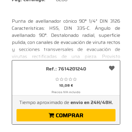
Punta de avellanador cónico 90° 1/4" DIN 3126
Características: HSS, DIN 335-C. Ángulo de
avellanado 90°. Destalonado radial, superficie
pulida, con canales de evacuación de viruta rectos
y secciones transversales de evacuación de
virutas rectificadas de una pieza. Provisto
además de ángulo de desprendimiento y de
Ver mas ...
Ref.: 7614201240
incidencia para los materiales más usuales.
Aplicación: adecuada para trabajos de avellanado
de engaste y embutición, así como desbarbado
10,08 €
universales en aceros de hasta 850 N/mm² y
Precios IVA incluido
aleaciones de aluminio. Junto con las
Tiempo aproximado de
envío en 24H/48H.
herramientas de accionamiento
correspondientes, la punta de avellanador
COMPRAR
también se puede usar como desbarbador
manual. Nota: es necesaria una alimentación de