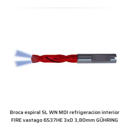
efrigeracion interior
Broca corta DIN1897 HSSE
3xD 3,80mm GÜHRING
1,3mm GÜHR