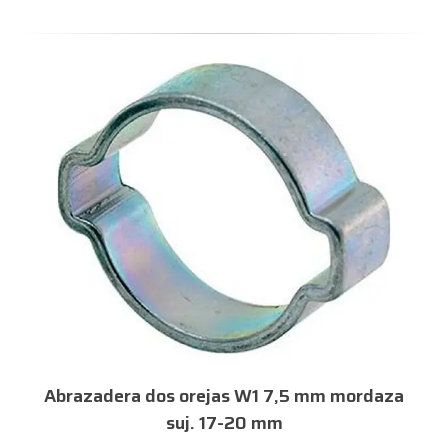
orejas W1 7,5 mm mordaza
Abrazadera dos orej
j. 17-20 mm
20-