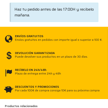
tubos flexibles en la industria de los vehículos
industriales, así como uniones de conductos en el
Haz tu pedido antes de las 17:00H y recibelo
ámbito de la sanidad y la construcción de
mañana.
maquinaria.
ENVÍOS GRATUITOS
Envíos gratuitos en pedidos con importe igual o superior a 100 €.
DEVOLUCIÓN GARANTIZADA
Puede devolver sus productos en un plazo de 30 días.
RECÍBELO EN 24h/48h
Plazo de entrega entre 24h y 48h
DESCUENTOS Y PROMOCIONES
Por cada 100€ de compra consiga 10€ para su próxima compra
Productos relacionados