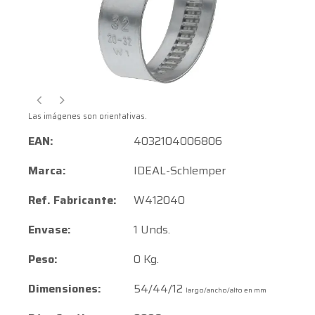
Las imágenes son orientativas.
EAN:
4032104006806
Marca:
IDEAL-Schlemper
Ref. Fabricante:
W412040
Envase:
1 Unds.
Peso:
0 Kg.
Dimensiones:
54/44/12
largo/ancho/alto en mm