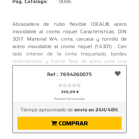
Pág. Catálogo:
9086
Abrazadera de tubo flexible IDEAL®, acero
inoxidable al cromo níquel Características: DIN
3017. Material W4, cinta, carcasa y tornillo de
acero inoxidable al cromo níquel (1.4301) . Con
lado interior de la cinta troquelado, bordes
redondeados y fuerte fleje de acero para una
guía segura del tornillo y de la cinta para
Ver mas ...
Ref.: 7694260075
transmitir fuerzas elevadas. De este modo, con
pares de marcha en vacío bajos, se realizan al
mismo tiempo pares de rotura altos. El apriete se
350,09 €
realiza con ayuda de un tornillo hexagonal
Precios IVA incluido
ranurado de 7 mm. Aplicación: Indicada para
Tiempo aproximado de
envío en 24H/48H.
conexiones de agua refrigerante, conductos de
combustible sin presión y sometidos a presión y
COMPRAR
purgas, conductos de aceite, conductos en la
industria de los electrodomésticos, uniones de