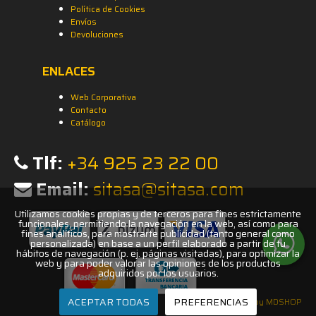
Política de Cookies
Envíos
Devoluciones
ENLACES
Web Corporativa
Contacto
Catálogo
Tlf:
+34 925 23 22 00
Email:
sitasa@sitasa.com
Utilizamos cookies propias y de terceros para fines estrictamente
funcionales, permitiendo la navegación en la web, así como para
fines analíticos, para mostrarte publicidad (tanto general como
personalizada) en base a un perfil elaborado a partir de tu
hábitos de navegación (p. ej. páginas visitadas), para optimizar la
web y para poder valorar las opiniones de los productos
adquiridos por los usuarios.
ACEPTAR TODAS
PREFERENCIAS
by MDSHOP