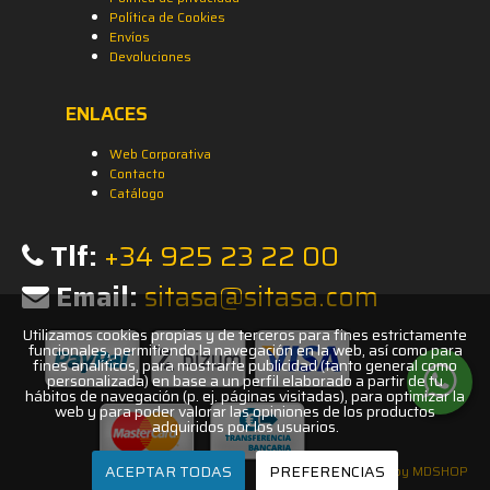
Política de Cookies
Envíos
Devoluciones
ENLACES
Web Corporativa
Contacto
Catálogo
Tlf:
+34 925 23 22 00
Email:
sitasa@sitasa.com
Utilizamos cookies propias y de terceros para fines estrictamente
funcionales, permitiendo la navegación en la web, así como para
fines analíticos, para mostrarte publicidad (tanto general como
personalizada) en base a un perfil elaborado a partir de tu
hábitos de navegación (p. ej. páginas visitadas), para optimizar la
web y para poder valorar las opiniones de los productos
adquiridos por los usuarios.
ACEPTAR TODAS
PREFERENCIAS
by MDSHOP