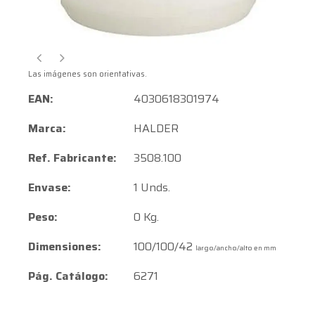
Las imágenes son orientativas.
EAN:
4030618301974
Marca:
HALDER
Ref. Fabricante:
3508.100
Envase:
1 Unds.
Peso:
0 Kg.
Dimensiones:
100/100/42
largo/ancho/alto en mm
Pág. Catálogo:
6271