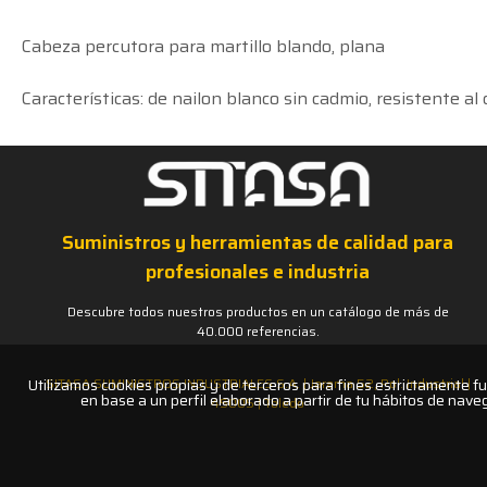
Cabeza percutora para martillo blando, plana
Características: de nailon blanco sin cadmio, resistente a
Suministros y herramientas de calidad para
profesionales e industria
Descubre todos nuestros productos en un catálogo de más de
40.000 referencias.
Utilizamos cookies propias y de terceros para fines estrictamente f
SITASA SUMINISTROS INDUSTRIALES S.A. | Jarama 52, Pol. Industrial |
en base a un perfil elaborado a partir de tu hábitos de naveg
45005 | Toledo