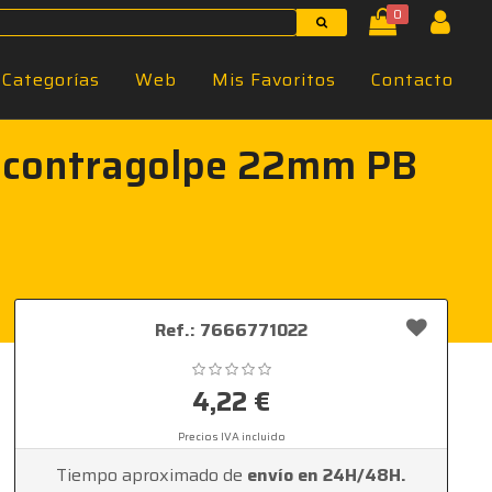
0
Categorías
Web
Mis Favoritos
Contacto
in contragolpe 22mm PB
Ref.: 7666771022
4,22 €
Precios IVA incluido
Tiempo aproximado de
envío en 24H/48H.