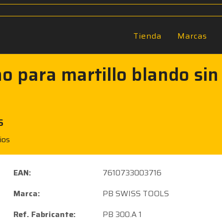
Tienda
Marcas
no para martillo blando s
S
ios
EAN:
7610733003716
Marca:
PB SWISS TOOLS
Ref. Fabricante:
PB 300.A 1