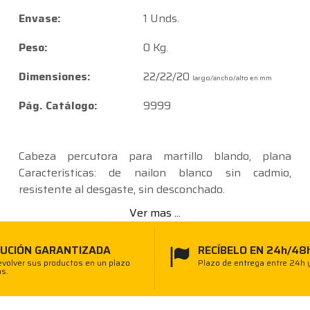
Envase:
1 Unds.
Peso:
0 Kg.
Dimensiones:
22/22/20
largo/ancho/alto en mm
Pág. Catálogo:
9999
Cabeza percutora para martillo blando, plana
Características: de nailon blanco sin cadmio,
resistente al desgaste, sin desconchado.
Ver mas ...
UCIÓN GARANTIZADA
RECÍBELO EN 24h/48
volver sus productos en un plazo
Plazo de entrega entre 24h 
as.