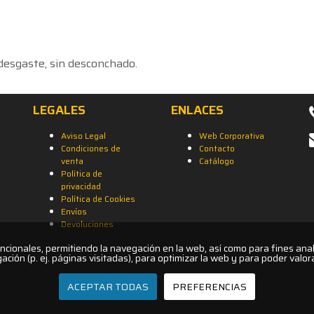
l desgaste, sin desconchado.
LEGALES
ENLACES
Aviso Legal
Web Corporativa
Condiciones de
Contacto
venta
Catálogo
Política de
privacidad
Política de Cookies
Envíos
Devoluciones
uncionales, permitiendo la navegación en la web, así como para fines anal
ación (p. ej. páginas visitadas), para optimizar la web y para poder valor
ACEPTAR TODAS
PREFERENCIAS