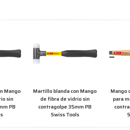
con Mango
Martillo blanda con Mango
Mango d
io sin
de fibra de vidrio sin
para ma
0mm PB
contragolpe 35mm PB
contr
ls
Swiss Tools
S