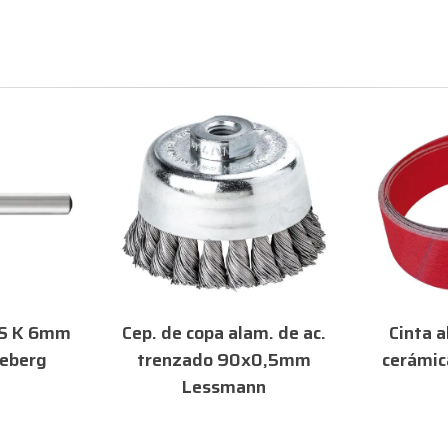
adaptación. Resistente al aceite, a la grasa, la cera y
al agua/emulsión. Aplicación: Ideal para el trabajo en
superficies muy duras. Para el uso en lijadoras de
cinta. Adecuado tanto para el mecanizado en seco
como para el mecanizado con refrigerantes.
HSS K 6mm
Cep. de copa alam. de ac.
Cinta a
eberg
trenzado 90x0,5mm
cerámi
Lessmann