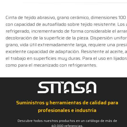
Cinta de tejido abrasivo, grano cerámico, dimensiones 10
con capacidad de autoafilado sobre tejido resistente. Los
refrigerado, incrementando de forma considerable el arranq
decoloración de la superficie de la pieza. Dispersión unif
grano, vida útil extremadamente larga, requiere una pres
excelente capacidad de adaptación. Resistente al aceite, a 
el trabajo en superficies muy duras. Para el uso en lijad
como para el mecanizado con refrigerantes.
Suministros y herramientas de calidad para
profesionales e industria
Descubre todos nuestros productos en un catálogo de más de
40.000 referencias.