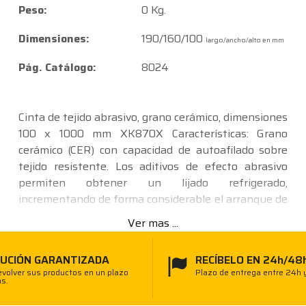
Peso:
0 Kg.
Dimensiones:
190/160/100
largo/ancho/alto en mm
Pág. Catálogo:
8024
Cinta de tejido abrasivo, grano cerámico, dimensiones
100 x 1000 mm XK870X Características: Grano
cerámico (CER) con capacidad de autoafilado sobre
tejido resistente. Los aditivos de efecto abrasivo
permiten obtener un lijado refrigerado,
incrementando de forma considerable el arranque de
material. Esto prolonga la vida útil y reduce la
Ver mas ...
decoloración de la superficie de la pieza. Dispersión
uniforme y ligeramente abierta. Con excelente
UCIÓN GARANTIZADA
RECÍBELO EN 24h/48
adherencia del grano, vida útil extremadamente
volver sus productos en un plazo
Plazo de entrega entre 24h 
larga, requiere una presión de apriete entre baja y
as.
media, y presenta una excelente capacidad de