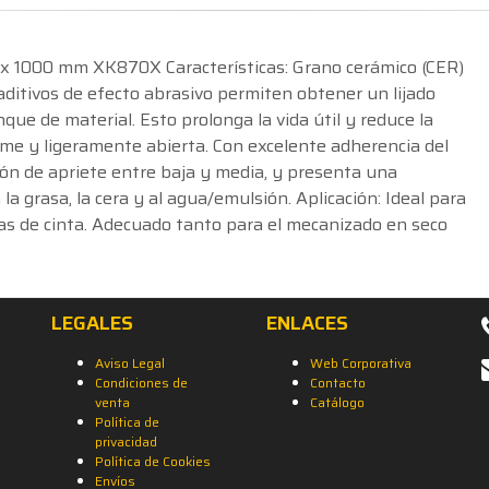
0 x 1000 mm XK870X Características: Grano cerámico (CER)
 aditivos de efecto abrasivo permiten obtener un lijado
ue de material. Esto prolonga la vida útil y reduce la
orme y ligeramente abierta. Con excelente adherencia del
ión de apriete entre baja y media, y presenta una
la grasa, la cera y al agua/emulsión. Aplicación: Ideal para
oras de cinta. Adecuado tanto para el mecanizado en seco
LEGALES
ENLACES
Aviso Legal
Web Corporativa
Condiciones de
Contacto
venta
Catálogo
Política de
privacidad
Política de Cookies
Envíos