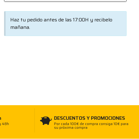
Haz tu pedido antes de las 17:00H y recibelo
mañana.
h
DESCUENTOS Y PROMOCIONES
y 48h
Por cada 100€ de compra consiga 10€ para
su próxima compra