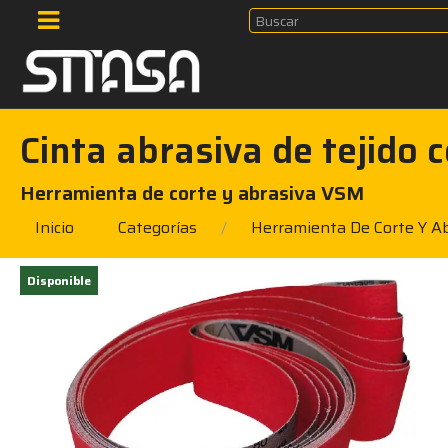
Cinta abrasiva de tejid
Herramienta de corte y abrasiva VSM
Inicio
Categorías
Herramienta De Corte Y A
Disponible