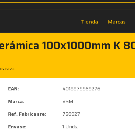
Tienda
Marcas
o cerámica 100x1000mm K 
brasiva
EAN:
4018875569276
Marca:
VSM
Ref. Fabricante:
756927
Envase:
1 Unds.