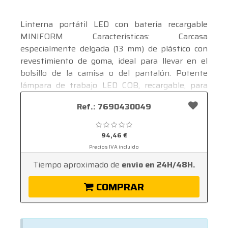
Linterna portátil LED con batería recargable
MINIFORM Características: Carcasa
especialmente delgada (13 mm) de plástico con
revestimiento de goma, ideal para llevar en el
bolsillo de la camisa o del pantalón. Potente
lámpara de trabajo LED COB, recargable, para
una iluminación uniforme. La cabeza de la
Ver mas ...
Ref.: 7690430049
linterna es orientable 180º. En la parte trasera de
la lámpara hay un gran gancho de suspensión
giratorio y un imán para una fijación óptima. El
94,46 €
mango tiene un marco que puede usarse como
Precios IVA incluido
soporte. Suministro con batería de ion de litio, 3,7
Tiempo aproximado de
envío en 24H/48H.
V/1600 mAh.
COMPRAR