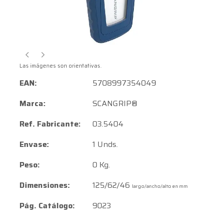
Las imágenes son orientativas.
EAN:
5708997354049
Marca:
SCANGRIP®
Ref. Fabricante:
03.5404
Envase:
1 Unds.
Peso:
0 Kg.
Dimensiones:
125/62/46
largo/ancho/alto en mm
Pág. Catálogo:
9023